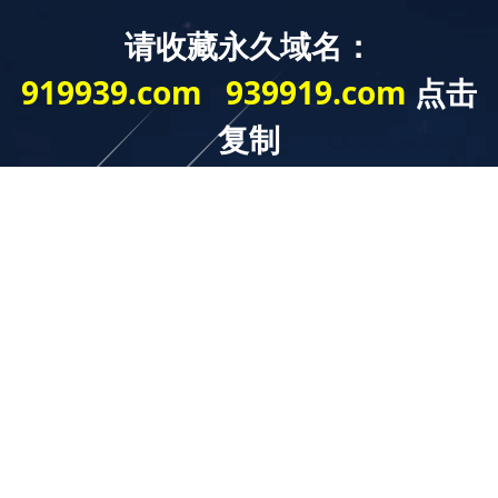
新闻动态
聚焦公司实时动态，发布力兴集团最新新闻
公司动态
中标信息
现场案例
技术交流
2019年九游在线官网j9_九游·